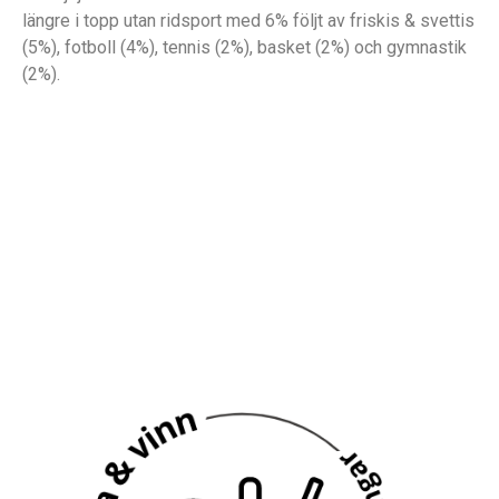
längre i topp utan ridsport med 6% följt av friskis & svettis
(5%), fotboll (4%), tennis (2%), basket (2%) och gymnastik
(2%).