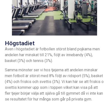
Högstadiet
Även i högstadiet är fotbollen störst bland pojkarna men
andelen har minskat till 21%, följt av innebandy (4%),
basket (3%) och tennis (3%).
Samma mönster ser vi hos tjejerna att andelen minskar
men fotboll är störst med 8% följt av ridsport (5%), basket
(4%) och friskis och svettis (3%). Vi kan här se att friskis o
svettis kommer upp som i toppen vilket kan visa på att
fler tjejer börjar välja att själva gå till gymmet då vi inte kan
se resultatet för hur många som går på privata gym.